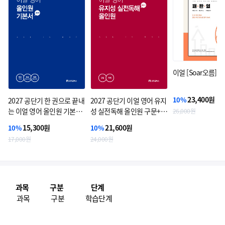
이얼 [Soar오름] 6
23,400원
10%
2027 공단기 한 권으로 끝내
2027 공단기 이얼 영어 유지
는 이얼 영어 올인원 기본서
성 실전독해 올인원 구문+독
26,000원
(파란책)
해(빨간책)
15,300원
21,600원
10%
10%
17,000원
24,000원
과목
구분
단계
과목
구분
학습단계