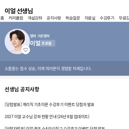
이전
이얼 선생님
 홈
커리큘럼
개설강좌
공지사항
학습질문
자료실
수강후기
무료
홈
즐겨찾기
영어 기초영어
이얼
프로필
소름돋는 점수 상승, 이제 여러분이 경험할 차례입니다.
선생님 공지사항
[당첨발표] 계리직 기초이론 수강후기 이벤트 당첨자 발표
2027 이얼 교수님 강좌 현황 안내 (26년 8월 업데이트)
[당첨자발표] 이얼 퀴즈 쇼&이실직고 수강후기 이벤트 당첨 발표