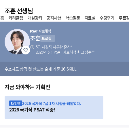
이전
조훈 선생님
 홈
커리큘럼
개설강좌
공지사항
학습질문
자료실
수강후기
무료
홈
즐겨찾기
PSAT 자료해석
조훈
프로필
5급 재경직 사무관 출신*
2025년 5급 PSAT 자료해석 최고 점수**
수포자도 합격 컷 만드는 출제 기준 16-SKILL
지금 봐야하는 기획전
2026 국가직 7급 1차 시험을 꿰뚫었다.
EVENT
2026 국가직 PSAT 적중!